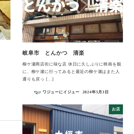
岐阜市 とんかつ 清楽
柳ケ瀬商店街に味な店 休日に久しぶりに映画を観
に、柳ケ瀬に行ってみると最近の柳ケ瀬はまた人
通りも戻っ […]
ワジューにイジュー
2024年5月3日
投稿日
お店