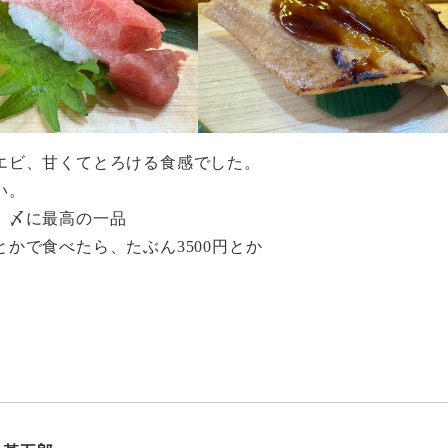
エビ、甘くてとろける食感でした。
い。
 〆に最高の一品
かで食べたら、たぶん3500円とか
。