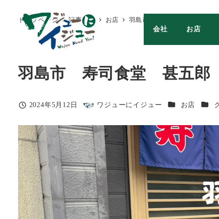
メ
トップページ
記事一覧
お店
羽島市 寿司食堂 甚五郎
イ
会社
お店
ン
コ
ン
羽島市 寿司食堂 甚五郎
テ
ン
カテゴリー
カテ
2024年5月12日
ワジューにイジュー
お店
ツ
投稿日
著
へ
者
移
動